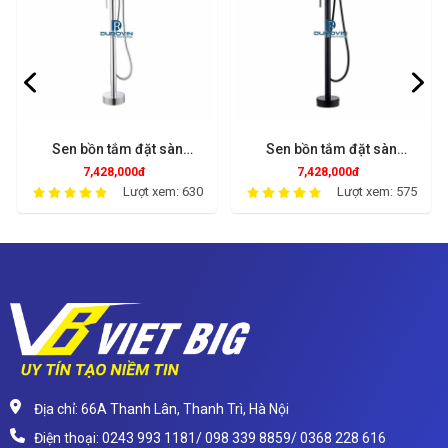
Sen bồn tắm đặt sàn
Sen bồn tắm đặt sàn
SDS7201
SDS7301
7,428,000đ
7,428,000đ
Lượt xem: 630
Lượt xem: 575
Địa chỉ: 66A Thanh Lân, Thanh Trì, Hà Nội
Điện thoại: 0243 993 1181/ 098 339 8859/ 0368 228 616