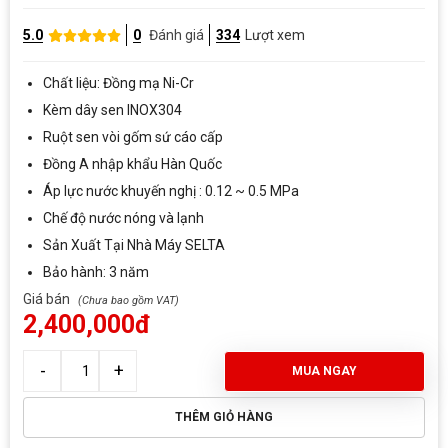
5.0
0
Đánh giá
334
Lượt xem
Chất liệu: Đồng mạ Ni-Cr
Kèm dây sen INOX304
Ruột sen vòi gốm sứ cáo cấp
Đồng A nhập khẩu Hàn Quốc
Áp lực nước khuyến nghị : 0.12 ~ 0.5 MPa
Chế độ nước nóng và lạnh
Sản Xuất Tại Nhà Máy SELTA
Bảo hành: 3 năm
Giá bán
2,400,000đ
MUA NGAY
THÊM GIỎ HÀNG