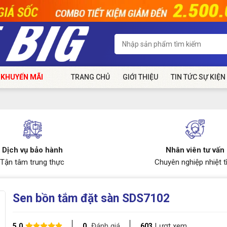
 KHUYẾN MÃI
TRANG CHỦ
GIỚI THIỆU
TIN TỨC SỰ KIỆN
Dịch vụ bảo hành
Nhân viên tư vấn
Tận tâm trung thực
Chuyên nghiệp nhiệt t
Sen bồn tắm đặt sàn SDS7102
Đánh giá
Lượt xem
5.0
0
603