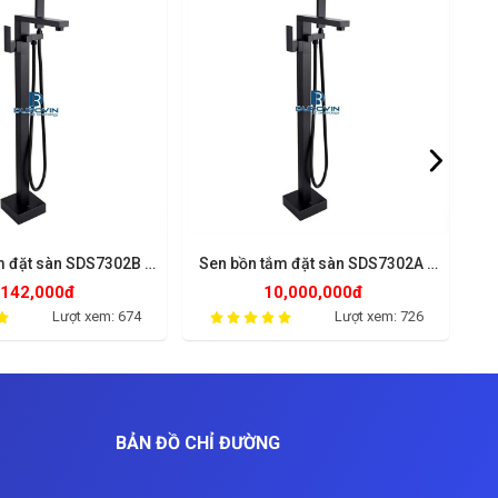
m đặt sàn SDS7302B -
Sen bồn tắm đặt sàn SDS7302A -
Inox 304
Đồng Thau
,142,000đ
10,000,000đ
Lượt xem: 674
Lượt xem: 726
BẢN ĐỒ CHỈ ĐƯỜNG