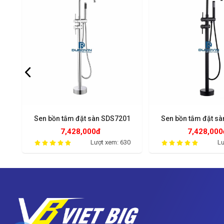
1
Sen bồn tắm đặt sàn SDS7201
Sen bồn tắm đặt s
7,428,000đ
7,428,000
03
Lượt xem: 630
Lư