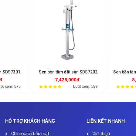
àn SDS7301
Sen bồn tắm đặt sàn SDS7202
Sen bồn tắ
đ
7,428,000đ
8
ợt xem: 575
Lượt xem: 589
HỖ TRỢ KHÁCH HÀNG
LIÊN KẾT NHANH
Chính sách bảo mật
Giới thiệu