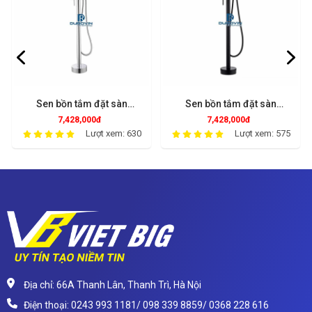
Sen bồn tắm đặt sàn
Sen bồn tắm đặt sàn
SDS7201
SDS7301
7,428,000đ
7,428,000đ
Lượt xem: 630
Lượt xem: 575
Địa chỉ: 66A Thanh Lân, Thanh Trì, Hà Nội
Điện thoại: 0243 993 1181/ 098 339 8859/ 0368 228 616