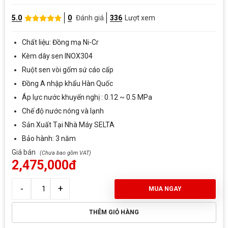
5.0
0
Đánh giá
336
Lượt xem
Chất liệu: Đồng mạ Ni-Cr
Kèm dây sen INOX304
Ruột sen vòi gốm sứ cáo cấp
Đồng A nhập khẩu Hàn Quốc
Áp lực nước khuyến nghị : 0.12 ~ 0.5 MPa
Chế độ nước nóng và lạnh
Sản Xuất Tại Nhà Máy SELTA
Bảo hành: 3 năm
Giá bán
2,475,000đ
MUA NGAY
THÊM GIỎ HÀNG