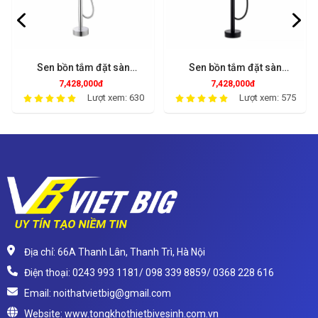
Sen bồn tắm đặt sàn
Sen bồn tắm đặt sàn
SDS7201
SDS7301
7,428,000đ
7,428,000đ
Lượt xem: 630
Lượt xem: 575
Địa chỉ: 66A Thanh Lân, Thanh Trì, Hà Nội
Điện thoại: 0243 993 1181/ 098 339 8859/ 0368 228 616
Email: noithatvietbig@gmail.com
Website: www.tongkhothietbivesinh.com.vn