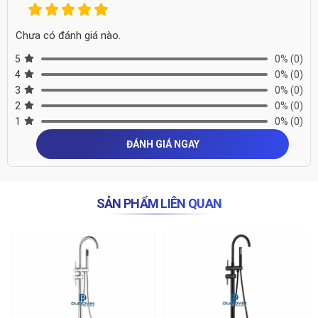
Chưa có đánh giá nào.
5
0%
(0)
4
0%
(0)
3
0%
(0)
2
0%
(0)
1
0%
(0)
ĐÁNH GIÁ NGAY
SẢN PHẨM LIÊN QUAN