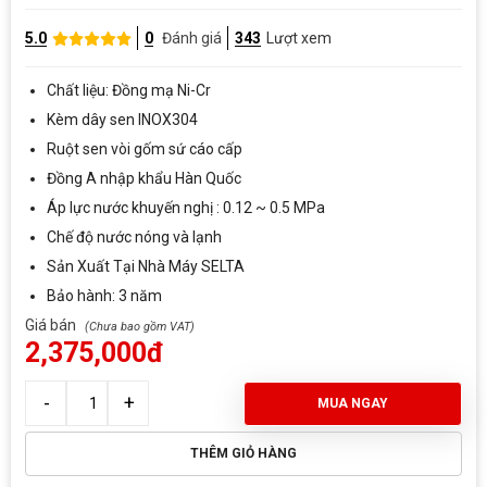
5.0
0
Đánh giá
343
Lượt xem
Chất liệu: Đồng mạ Ni-Cr
Kèm dây sen INOX304
Ruột sen vòi gốm sứ cáo cấp
Đồng A nhập khẩu Hàn Quốc
Áp lực nước khuyến nghị : 0.12 ~ 0.5 MPa
Chế độ nước nóng và lạnh
Sản Xuất Tại Nhà Máy SELTA
Bảo hành: 3 năm
Giá bán
2,375,000đ
MUA NGAY
THÊM GIỎ HÀNG