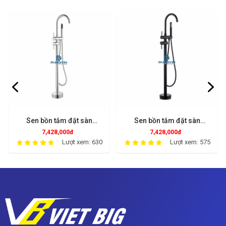
Sen bồn tắm đặt sàn
Sen bồn tắm đặt sàn
SDS7201
SDS7301
7,428,000đ
7,428,000đ
Lượt xem: 630
Lượt xem: 575