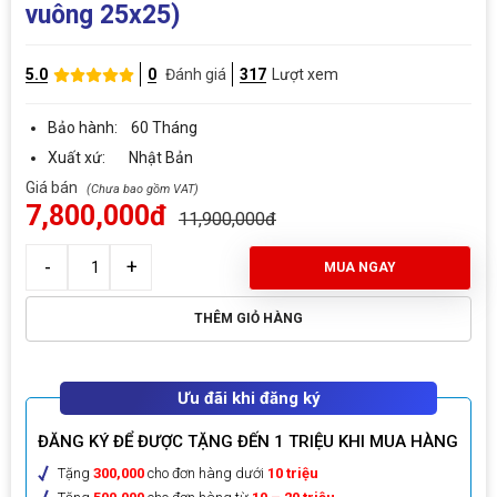
vuông 25x25)
5.0
0
Đánh giá
317
Lượt xem
Bảo hành: 60 Tháng
Xuất xứ: Nhật Bản
Giá bán
7,800,000đ
11,900,000đ
MUA NGAY
THÊM GIỎ HÀNG
Ưu đãi khi đăng ký
ĐĂNG KÝ ĐỂ ĐƯỢC TẶNG ĐẾN 1 TRIỆU KHI MUA HÀNG
Tặng
300,000
cho đơn hàng dưới
10 triệu