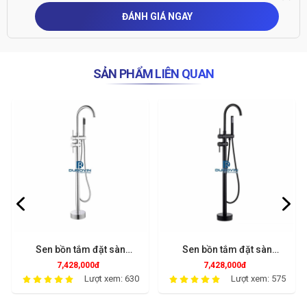
ĐÁNH GIÁ NGAY
SẢN PHẨM LIÊN QUAN
Sen bồn tắm đặt sàn
Sen bồn tắm đặt sàn
SDS7201
SDS7301
7,428,000đ
7,428,000đ
Lượt xem: 630
Lượt xem: 575