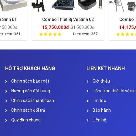
ệ Sinh 01
Combo Thiết Bị Vệ Sinh 02
Combo Th
15,750,000đ
14,175
450,000đ
31,500,000đ
ợt xem: 351
Lượt xem: 357
HỖ TRỢ KHÁCH HÀNG
LIÊN KẾT NHANH
Chính sách bảo mật
Giới thiệu
Hướng dẫn đặt hàng
Tổng kho thiết bị vệ si
Chính sách thanh toán
Tin tức
Chính sách đổi trả
Bảo hành
Quy định chung
Liên hệ