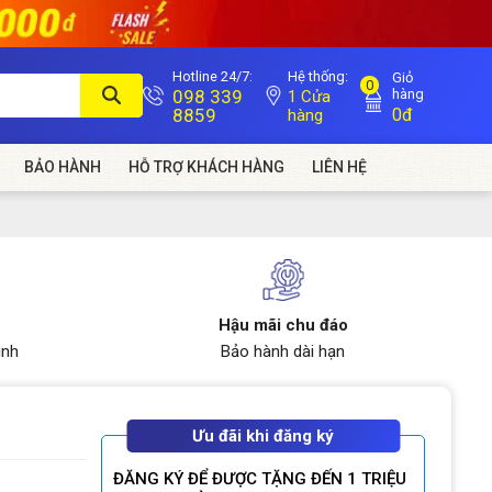
Hotline 24/7:
Hệ thống:
Giỏ
0
098 339
hàng
1 Cửa
8859
0đ
hàng
BẢO HÀNH
HỖ TRỢ KHÁCH HÀNG
LIÊN HỆ
Hậu mãi chu đáo
ình
Bảo hành dài hạn
Ưu đãi khi đăng ký
ĐĂNG KÝ ĐỂ ĐƯỢC TẶNG ĐẾN 1 TRIỆU