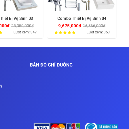
iết Bị Vệ Sinh 03
Combo Thiết Bị Vệ Sinh 04
B
,000đ
9,675,000đ
28,350,000đ
16,566,000đ
Lượt xem: 347
Lượt xem: 353
BẢN ĐỒ CHỈ ĐƯỜNG
nh