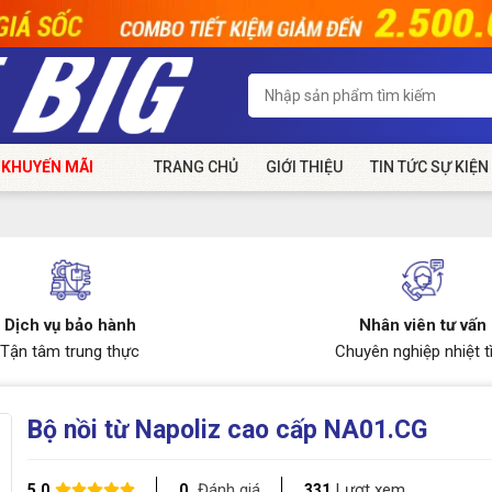
 KHUYẾN MÃI
TRANG CHỦ
GIỚI THIỆU
TIN TỨC SỰ KIỆN
Dịch vụ bảo hành
Nhân viên tư vấn
Tận tâm trung thực
Chuyên nghiệp nhiệt t
Bộ nồi từ Napoliz cao cấp NA01.CG
Đánh giá
Lượt xem
5.0
0
331