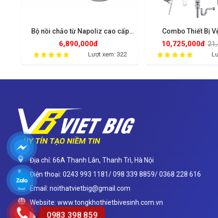
ấp
Bộ nồi chảo từ Napoliz cao cấp
Combo Thiết Bị V
NA03.CG.CHERRY
6,890,000đ
10,725,000đ
21,
15
Lượt xem: 322
Lư
Địa chỉ: 66A Thanh Lân, Thanh Trì, Hà Nội
Điện thoại: 0243 993 1181/ 098 339 8859/ 0368 228 616
Email: noithatvietbig@gmail.com
Website: www.tongkhothietbivesinh.com.vn
0983 398 859