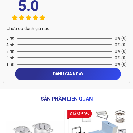
5.0
Chưa có đánh giá nào.
5
0%
(0)
4
0%
(0)
3
0%
(0)
2
0%
(0)
1
0%
(0)
ĐÁNH GIÁ NGAY
SẢN PHẨM LIÊN QUAN
GIẢM 50%