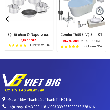
Bộ nồi chảo từ Napoliz cao
Combo Thiết Bị Vệ Sinh 01
cấp NA02.CG.ROSE
5,890,000đ
21,450,000đ
10,725,000đ
Lượt xem: 316
Lượt xem: 352
Địa chỉ: 66A Thanh Lân, Thanh Trì, Hà Nội
Điện thoại: 0243 993 1181/ 098 339 8859/ 0368 228 616