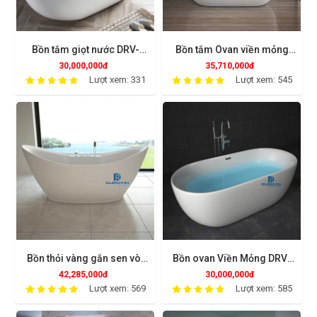
Bồn tắm giọt nước DRV-
Bồn tắm Ovan viền mỏng
1214
gắn sen vòi DRV-1236
30,000,000đ
35,710,000đ
Lượt xem: 331
Lượt xem: 545
Bồn thỏi vàng gắn sen vòi
Bồn ovan Viền Mỏng DRV-
DRV-1208
1235
42,285,000đ
30,000,000đ
Lượt xem: 569
Lượt xem: 585