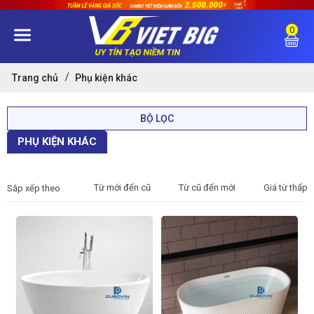
0
Trang chủ
Phụ kiện khác
BỘ LỌC
PHỤ KIỆN KHÁC
Từ mới đến cũ
Từ cũ đến mới
Giá từ thấp 
Sắp xếp theo