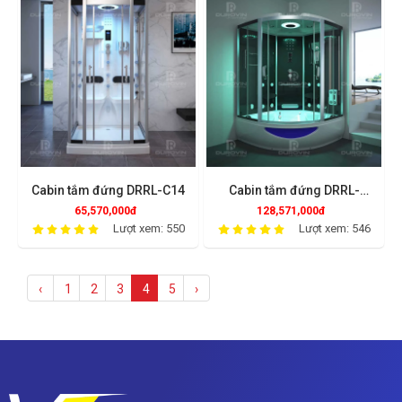
Cabin tắm đứng DRRL-C14
Cabin tắm đứng DRRL-
D04(B)
65,570,000đ
128,571,000đ
Lượt xem: 550
Lượt xem: 546
‹
1
2
3
4
5
›