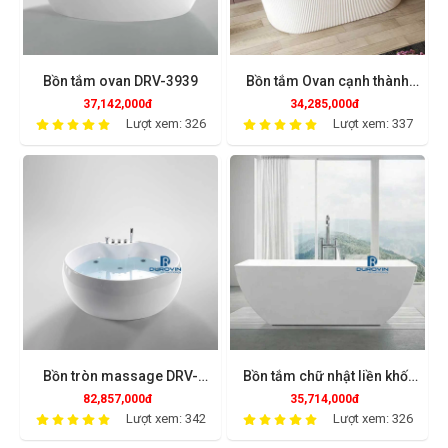
Bồn tắm ovan DRV-3939
Bồn tắm Ovan cạnh thành
chỉ DRV-1242
37,142,000đ
34,285,000đ
Lượt xem: 326
Lượt xem: 337
Bồn tròn massage DRV-
Bồn tắm chữ nhật liền khối
3979
DRV-1219
82,857,000đ
35,714,000đ
Lượt xem: 342
Lượt xem: 326