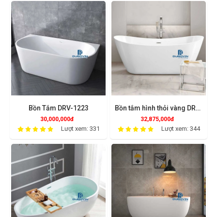
Bồn Tắm DRV-1223
Bồn tắm hình thỏi vàng DRV-
1202
30,000,000đ
32,875,000đ
Lượt xem: 331
Lượt xem: 344