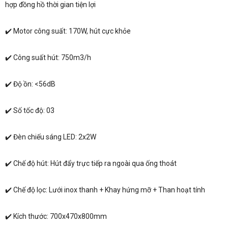
hợp đồng hồ thời gian tiện lợi
✔️ Motor công suất: 170W, hút cực khỏe
✔️ Công suất hút: 750m3/h
✔️ Độ ồn: <56dB
✔️ Số tốc độ: 03
✔️ Đèn chiếu sáng LED: 2x2W
✔️ Chế độ hút: Hút đẩy trực tiếp ra ngoài qua ống thoát
✔️ Chế độ lọc: Lưới inox thanh + Khay hứng mỡ + Than hoạt tính
✔️ Kích thước: 700x470x800mm