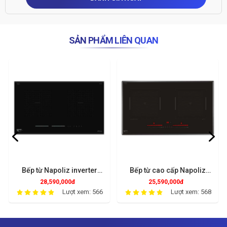
SẢN PHẨM LIÊN QUAN
Bếp từ Napoliz inverter
Bếp từ cao cấp Napoliz
ITC826EGO
ITC866EGO
28,590,000đ
25,590,000đ
Lượt xem: 566
Lượt xem: 568