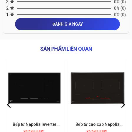
3
0%
(0)
2
0%
(0)
1
0%
(0)
ĐÁNH GIÁ NGAY
SẢN PHẨM LIÊN QUAN
Bếp từ Napoliz inverter
Bếp từ cao cấp Napoliz
ITC826EGO
ITC866EGO
28,590,000đ
25,590,000đ