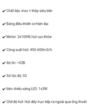
✔️ Chất liệu: inox + thép siêu bền
✔️ Bảng điều khiển cơ hiện đại
✔️ Motor: 2x100W, hút cực khỏe
✔️ Công suất hút: 450-600m3/h
✔️ Độ ồn: <52B
✔️ Số tốc độ: 03
✔️ Đèn chiếu sáng LED: 1x3W
✔️ Chế độ hút: Hút đẩy trực tiếp ra ngoài qua ống thoát