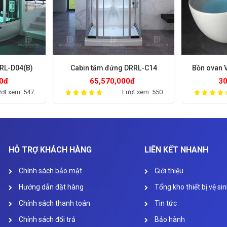
RL-D04(B)
Cabin tắm đứng DRRL-C14
Bồn ovan 
0đ
65,570,000đ
30
ợt xem: 547
Lượt xem: 550
HỖ TRỢ KHÁCH HÀNG
LIÊN KẾT NHANH
Chính sách bảo mật
Giới thiệu
Hướng dẫn đặt hàng
Tổng kho thiết bị vệ si
Chính sách thanh toán
Tin tức
Chính sách đổi trả
Bảo hành