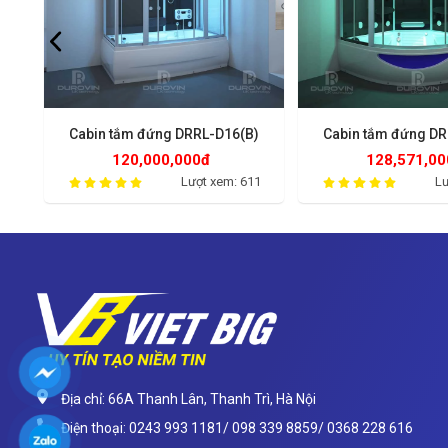
L)
Cabin tắm đứng DRRL-D16(B)
Cabin tắm đứng DR
120,000,000đ
128,571,00
82
Lượt xem: 611
Lư
Địa chỉ: 66A Thanh Lân, Thanh Trì, Hà Nội
Điện thoại: 0243 993 1181/ 098 339 8859/ 0368 228 616