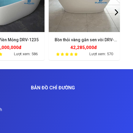
Viền Mỏng DRV-1235
Bồn thỏi vàng gắn sen vòi DRV-
C
1208
,000,000đ
42,285,000đ
Lượt xem: 586
Lượt xem: 570
BẢN ĐỒ CHỈ ĐƯỜNG
nh