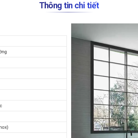
Thông tin chi tiết
ường
c
nox)