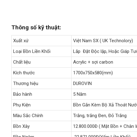
Thông số kỹ thuật:
Xuất xứ
Việt Nam SX ( UK Technolory)
Loại Bồn Liền Khối
Lắp Đặt Độc lập, Hoặc Giáp T
Chất liệu
Acrylic + sợi carbon
Kích thước
1700x750x580(mm)
Thương hiệu
DUROVIN
Bảo hành
5 Năm
Phụ Kiện
Bồn Gắn Kèm Bộ Xả Thoát Nướ
Màu Sắc Chính
Trắng, trắng Đen, Đỏ Trắng
Bồn Xây
12.800.000Đ ( Mặt Bồn + Chân I
Bồn Ngâm
22.871.000Đ(Yếm Liền Khối)