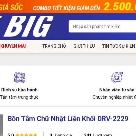
 KHUYẾN MÃI
TRANG CHỦ
GIỚI THIỆU
TIN TỨC SỰ KIỆN
Dịch vụ bảo hành
Nhân viên tư vấn
Tận tâm trung thực
Chuyên nghiệp nhiệt t
Bồn Tắm Chữ Nhật Liền Khối DRV-2229
Đánh giá
Lượt xem
5.0
0
341