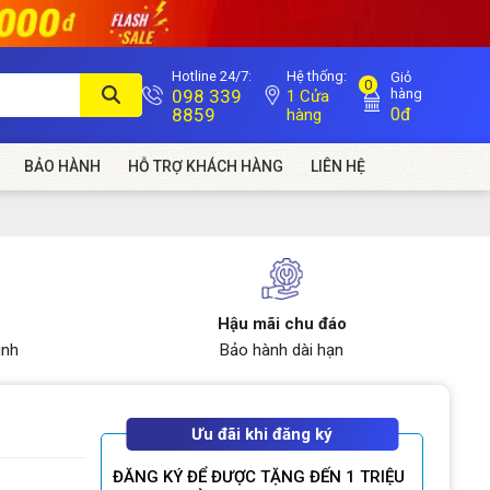
Hotline 24/7:
Hệ thống:
Giỏ
0
098 339
hàng
1 Cửa
8859
0đ
hàng
BẢO HÀNH
HỖ TRỢ KHÁCH HÀNG
LIÊN HỆ
Hậu mãi chu đáo
ình
Bảo hành dài hạn
Ưu đãi khi đăng ký
ĐĂNG KÝ ĐỂ ĐƯỢC TẶNG ĐẾN 1 TRIỆU