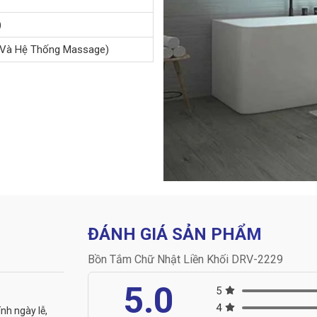
)
 Và Hệ Thống Massage)
ĐÁNH GIÁ SẢN PHẨM
Bồn Tắm Chữ Nhật Liền Khối DRV-2229
5.0
5
4
ính ngày lễ,