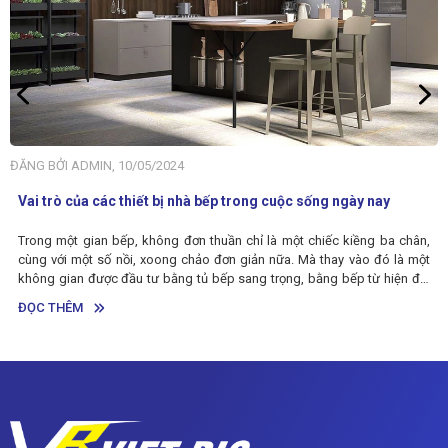
ĐĂNG BỞI ADMIN, 10/05/2024
Vai trò của các thiết bị nhà bếp trong cuộc sống ngày nay
Trong một gian bếp, không đơn thuần chỉ là một chiếc kiềng ba chân,
cùng với một số nồi, xoong chảo đơn giản nữa. Mà thay vào đó là một
không gian được đầu tư bằng tủ bếp sang trọng, bằng bếp từ hiện đại
cùng các thiết bị máy móc đầy tính ứng dụng. Có thể nói, tầm quan
ĐỌC THÊM
trọng của bếp ngày càng được con người chú ý hơn. Vậy sự quan trọng
của các thiết bị nhà bếp mang đến những vai trò và lợi ích gì? Cùng tìm
hiểu thông qua bài viết dưới đây nhé.