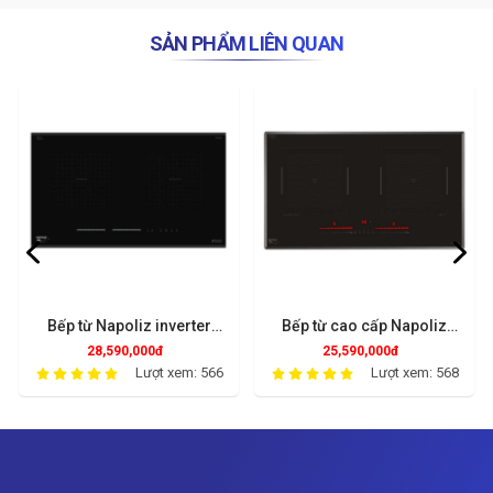
SẢN PHẨM LIÊN QUAN
Bếp từ Napoliz inverter
Bếp từ cao cấp Napoliz
ITC826EGO
ITC866EGO
28,590,000đ
25,590,000đ
Lượt xem: 566
Lượt xem: 568