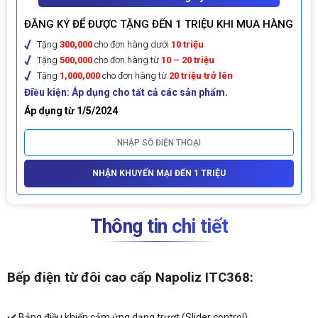
ĐĂNG KÝ ĐỂ ĐƯỢC TẶNG ĐẾN 1 TRIỆU KHI MUA HÀNG
Tặng
300,000
cho đơn hàng dưới
10 triệu
Tặng
500,000
cho đơn hàng từ
10 – 20 triệu
Tặng
1,000,000
cho đơn hàng từ
20 triệu trở lên
Điều kiện: Áp dụng cho tất cả các sản phẩm.
Áp dụng từ 1/5/2024
NHẬN KHUYẾN MẠI ĐẾN 1 TRIỆU
Thông tin chi tiết
Bếp điện từ đôi cao cấp Napoliz ITC368:
✔️ Bảng điều khiển cảm ứng dạng trượt (Slider control)