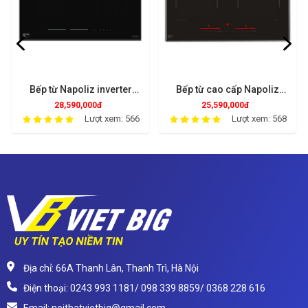
Bếp từ Napoliz inverter
Bếp từ cao cấp Napoliz
ITC826EGO
ITC866EGO
28,590,000đ
25,590,000đ
Lượt xem: 566
Lượt xem: 568
Địa chỉ: 66A Thanh Lân, Thanh Trì, Hà Nội
Điện thoại: 0243 993 1181/ 098 339 8859/ 0368 228 616